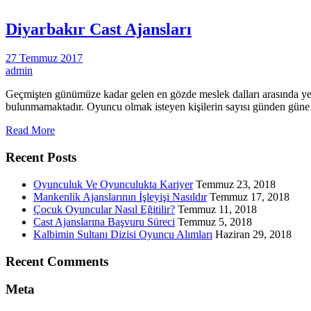
Diyarbakır Cast Ajansları
27 Temmuz 2017
admin
Geçmişten günümüze kadar gelen en gözde meslek dalları arasında yer
bulunmamaktadır. Oyuncu olmak isteyen kişilerin sayısı günden güne a
Read More
Recent Posts
Oyunculuk Ve Oyunculukta Kariyer
Temmuz 23, 2018
Mankenlik Ajanslarının İşleyişi Nasıldır
Temmuz 17, 2018
Çocuk Oyuncular Nasıl Eğitilir?
Temmuz 11, 2018
Cast Ajanslarına Başvuru Süreci
Temmuz 5, 2018
Kalbimin Sultanı Dizisi Oyuncu Alımları
Haziran 29, 2018
Recent Comments
Meta