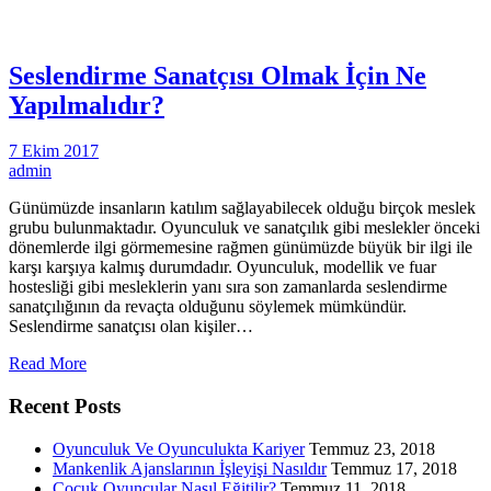
Seslendirme Sanatçısı Olmak İçin Ne
Yapılmalıdır?
7 Ekim 2017
admin
Günümüzde insanların katılım sağlayabilecek olduğu birçok meslek
grubu bulunmaktadır. Oyunculuk ve sanatçılık gibi meslekler önceki
dönemlerde ilgi görmemesine rağmen günümüzde büyük bir ilgi ile
karşı karşıya kalmış durumdadır. Oyunculuk, modellik ve fuar
hostesliği gibi mesleklerin yanı sıra son zamanlarda seslendirme
sanatçılığının da revaçta olduğunu söylemek mümkündür.
Seslendirme sanatçısı olan kişiler…
Read More
Recent Posts
Oyunculuk Ve Oyunculukta Kariyer
Temmuz 23, 2018
Mankenlik Ajanslarının İşleyişi Nasıldır
Temmuz 17, 2018
Çocuk Oyuncular Nasıl Eğitilir?
Temmuz 11, 2018