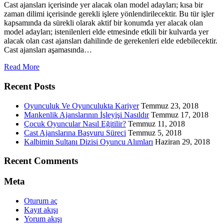
Cast ajansları içerisinde yer alacak olan model adayları; kısa bir
zaman dilimi içerisinde gerekli işlere yönlendirilecektir. Bu tür işler
kapsamında da sürekli olarak aktif bir konumda yer alacak olan
model adayları; istenilenleri elde etmesinde etkili bir kulvarda yer
alacak olan cast ajansları dahilinde de gerekenleri elde edebilecektir.
Cast ajansları aşamasında…
Read More
Recent Posts
Oyunculuk Ve Oyunculukta Kariyer
Temmuz 23, 2018
Mankenlik Ajanslarının İşleyişi Nasıldır
Temmuz 17, 2018
Çocuk Oyuncular Nasıl Eğitilir?
Temmuz 11, 2018
Cast Ajanslarına Başvuru Süreci
Temmuz 5, 2018
Kalbimin Sultanı Dizisi Oyuncu Alımları
Haziran 29, 2018
Recent Comments
Meta
Oturum aç
Kayıt akışı
Yorum akışı