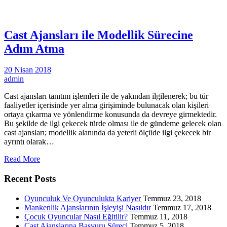
Cast Ajansları ile Modellik Sürecine
Adım Atma
20 Nisan 2018
admin
Cast ajansları tanıtım işlemleri ile de yakından ilgilenerek; bu tür
faaliyetler içerisinde yer alma girişiminde bulunacak olan kişileri
ortaya çıkarma ve yönlendirme konusunda da devreye girmektedir.
Bu şekilde de ilgi çekecek türde olması ile de gündeme gelecek olan
cast ajansları; modellik alanında da yeterli ölçüde ilgi çekecek bir
ayrıntı olarak…
Read More
Recent Posts
Oyunculuk Ve Oyunculukta Kariyer
Temmuz 23, 2018
Mankenlik Ajanslarının İşleyişi Nasıldır
Temmuz 17, 2018
Çocuk Oyuncular Nasıl Eğitilir?
Temmuz 11, 2018
Cast Ajanslarına Başvuru Süreci
Temmuz 5, 2018