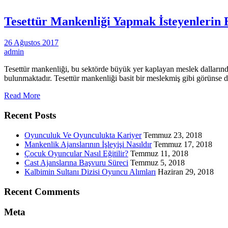
Tesettür Mankenliği Yapmak İsteyenlerin 
26 Ağustos 2017
admin
Tesettür mankenliği, bu sektörde büyük yer kaplayan meslek dallarınd
bulunmaktadır. Tesettür mankenliği basit bir meslekmiş gibi görünse
Read More
Recent Posts
Oyunculuk Ve Oyunculukta Kariyer
Temmuz 23, 2018
Mankenlik Ajanslarının İşleyişi Nasıldır
Temmuz 17, 2018
Çocuk Oyuncular Nasıl Eğitilir?
Temmuz 11, 2018
Cast Ajanslarına Başvuru Süreci
Temmuz 5, 2018
Kalbimin Sultanı Dizisi Oyuncu Alımları
Haziran 29, 2018
Recent Comments
Meta