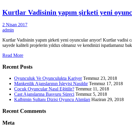
Kurtlar Vadisinin yapım şirketi yeni oyunc
2 Nisan 2017
admin
Kurtlar Vadisinin yapım şirketi yeni oyuncular arıyor! Kurtlar vadisi 
sayede kaliteli projelerin yıldızı olmanız ve kendinizi ispatlamanız 
Read More
Recent Posts
Oyunculuk Ve Oyunculukta Kariyer
Temmuz 23, 2018
Mankenlik Ajanslarının İşleyişi Nasıldır
Temmuz 17, 2018
Çocuk Oyuncular Nasıl Eğitilir?
Temmuz 11, 2018
Cast Ajanslarına Başvuru Süreci
Temmuz 5, 2018
Kalbimin Sultanı Dizisi Oyuncu Alımları
Haziran 29, 2018
Recent Comments
Meta