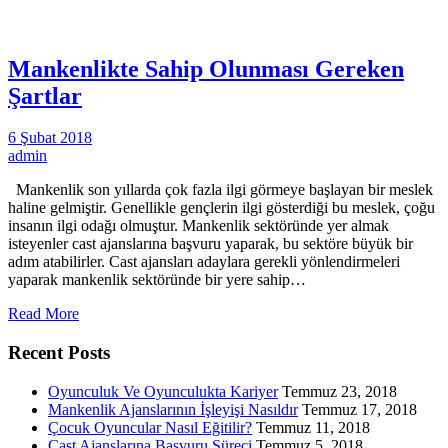
Mankenlikte Sahip Olunması Gereken
Şartlar
6 Şubat 2018
admin
Mankenlik son yıllarda çok fazla ilgi görmeye başlayan bir meslek
haline gelmiştir. Genellikle gençlerin ilgi gösterdiği bu meslek, çoğu
insanın ilgi odağı olmuştur. Mankenlik sektöründe yer almak
isteyenler cast ajanslarına başvuru yaparak, bu sektöre büyük bir
adım atabilirler. Cast ajansları adaylara gerekli yönlendirmeleri
yaparak mankenlik sektöründe bir yere sahip…
Read More
Recent Posts
Oyunculuk Ve Oyunculukta Kariyer
Temmuz 23, 2018
Mankenlik Ajanslarının İşleyişi Nasıldır
Temmuz 17, 2018
Çocuk Oyuncular Nasıl Eğitilir?
Temmuz 11, 2018
Cast Ajanslarına Başvuru Süreci
Temmuz 5, 2018