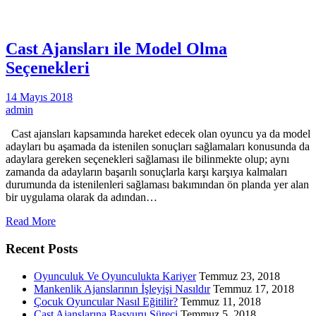
Cast Ajansları ile Model Olma
Seçenekleri
14 Mayıs 2018
admin
Cast ajansları kapsamında hareket edecek olan oyuncu ya da model
adayları bu aşamada da istenilen sonuçları sağlamaları konusunda da
adaylara gereken seçenekleri sağlaması ile bilinmekte olup; aynı
zamanda da adayların başarılı sonuçlarla karşı karşıya kalmaları
durumunda da istenilenleri sağlaması bakımından ön planda yer alan
bir uygulama olarak da adından…
Read More
Recent Posts
Oyunculuk Ve Oyunculukta Kariyer
Temmuz 23, 2018
Mankenlik Ajanslarının İşleyişi Nasıldır
Temmuz 17, 2018
Çocuk Oyuncular Nasıl Eğitilir?
Temmuz 11, 2018
Cast Ajanslarına Başvuru Süreci
Temmuz 5, 2018