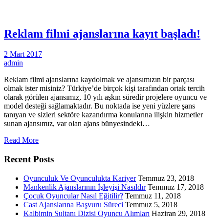
Reklam filmi ajanslarına kayıt başladı!
2 Mart 2017
admin
Reklam filmi ajanslarına kaydolmak ve ajansımızın bir parçası
olmak ister misiniz? Türkiye’de birçok kişi tarafından ortak tercih
olarak görülen ajansımız, 10 yılı aşkın süredir projelere oyuncu ve
model desteği sağlamaktadır. Bu noktada ise yeni yüzlere şans
tanıyan ve sizleri sektöre kazandırma konularına ilişkin hizmetler
sunan ajansımız, var olan ajans bünyesindeki…
Read More
Recent Posts
Oyunculuk Ve Oyunculukta Kariyer
Temmuz 23, 2018
Mankenlik Ajanslarının İşleyişi Nasıldır
Temmuz 17, 2018
Çocuk Oyuncular Nasıl Eğitilir?
Temmuz 11, 2018
Cast Ajanslarına Başvuru Süreci
Temmuz 5, 2018
Kalbimin Sultanı Dizisi Oyuncu Alımları
Haziran 29, 2018