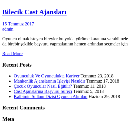
Bilecik Cast Ajansları
15 Temmuz 2017
admin
Oyuncu olmak isteyen bireyler bu yolda yürüme karanına varabilmelerin
da birebir şekilde başvuru yapmalarının hemen ardından seçmeler içi
Read More
Recent Posts
Oyunculuk Ve Oyunculukta Kariyer
Temmuz 23, 2018
Mankenlik Ajanslarının İşleyişi Nasıldır
Temmuz 17, 2018
Çocuk Oyuncular Nasıl Eğitilir?
Temmuz 11, 2018
Cast Ajanslarına Başvuru Süreci
Temmuz 5, 2018
Kalbimin Sultanı Dizisi Oyuncu Alımları
Haziran 29, 2018
Recent Comments
Meta