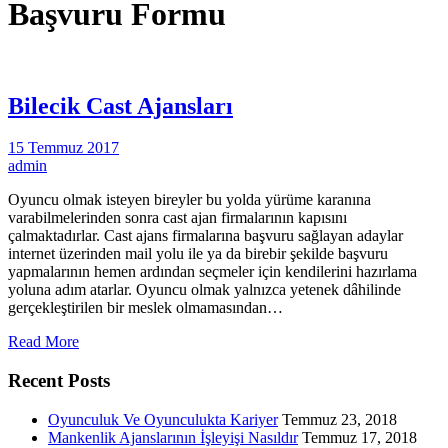
Başvuru Formu
Bilecik Cast Ajansları
15 Temmuz 2017
admin
Oyuncu olmak isteyen bireyler bu yolda yürüme karanına
varabilmelerinden sonra cast ajan firmalarının kapısını
çalmaktadırlar. Cast ajans firmalarına başvuru sağlayan adaylar
internet üzerinden mail yolu ile ya da birebir şekilde başvuru
yapmalarının hemen ardından seçmeler için kendilerini hazırlama
yoluna adım atarlar. Oyuncu olmak yalnızca yetenek dâhilinde
gerçekleştirilen bir meslek olmamasından…
Read More
Recent Posts
Oyunculuk Ve Oyunculukta Kariyer
Temmuz 23, 2018
Mankenlik Ajanslarının İşleyişi Nasıldır
Temmuz 17, 2018