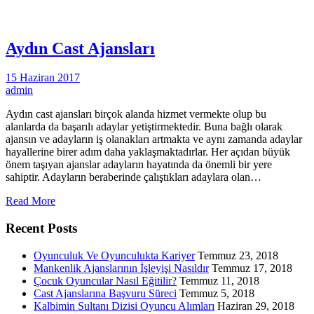
Aydın Cast Ajansları
15 Haziran 2017
admin
Aydın cast ajansları birçok alanda hizmet vermekte olup bu
alanlarda da başarılı adaylar yetiştirmektedir. Buna bağlı olarak
ajansın ve adayların iş olanakları artmakta ve aynı zamanda adaylar
hayallerine birer adım daha yaklaşmaktadırlar. Her açıdan büyük
önem taşıyan ajanslar adayların hayatında da önemli bir yere
sahiptir. Adayların beraberinde çalıştıkları adaylara olan…
Read More
Recent Posts
Oyunculuk Ve Oyunculukta Kariyer
Temmuz 23, 2018
Mankenlik Ajanslarının İşleyişi Nasıldır
Temmuz 17, 2018
Çocuk Oyuncular Nasıl Eğitilir?
Temmuz 11, 2018
Cast Ajanslarına Başvuru Süreci
Temmuz 5, 2018
Kalbimin Sultanı Dizisi Oyuncu Alımları
Haziran 29, 2018