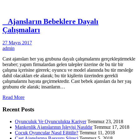
Ajansların Bebeklere Dayalı
Çalışmaları
27 Mayıs 2017
admin
Cast ajansları her yaş grubuna dayalı çalışmalarını gerçekleştirmekle
beraber; yapım firmalardan gelen talepler üzerine de bu tür bir
çalışma içerisine girerek; oyuncu ve model alanında bu tür mesleğe
dahil olacakları ele alarak; bu tür kişilerin üzerinden gerekli
çalışmalarını hayata geçirmektedir. Cast bebek ajansları da her yaş
grubunu ele alarak; insanların…
Read More
Recent Posts
Oyunculuk Ve Oyunculukta Kariyer
Temmuz 23, 2018
Mankenlik Ajanslarının İşleyişi Nasıldır
Temmuz 17, 2018
Çocuk Oyuncular Nasıl Eğitilir?
Temmuz 11, 2018
Cast Ajanslarına Başvuru Süreci
Temmuz 5, 2018