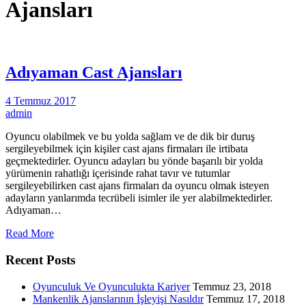
Ajansları
Adıyaman Cast Ajansları
4 Temmuz 2017
admin
Oyuncu olabilmek ve bu yolda sağlam ve de dik bir duruş
sergileyebilmek için kişiler cast ajans firmaları ile irtibata
geçmektedirler. Oyuncu adayları bu yönde başarılı bir yolda
yürümenin rahatlığı içerisinde rahat tavır ve tutumlar
sergileyebilirken cast ajans firmaları da oyuncu olmak isteyen
adayların yanlarımda tecrübeli isimler ile yer alabilmektedirler.
Adıyaman…
Read More
Recent Posts
Oyunculuk Ve Oyunculukta Kariyer
Temmuz 23, 2018
Mankenlik Ajanslarının İşleyişi Nasıldır
Temmuz 17, 2018