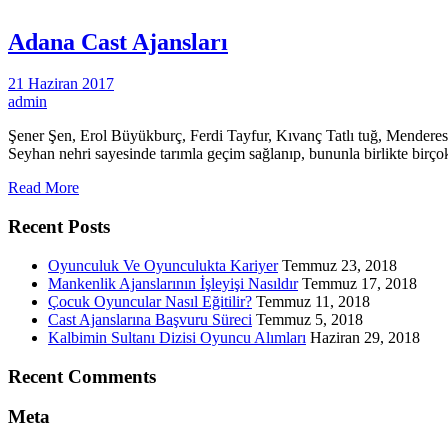
Adana Cast Ajansları
21 Haziran 2017
admin
Şener Şen, Erol Büyükburç, Ferdi Tayfur, Kıvanç Tatlı tuğ, Menderes Sa
Seyhan nehri sayesinde tarımla geçim sağlanıp, bununla birlikte birçok
Read More
Recent Posts
Oyunculuk Ve Oyunculukta Kariyer
Temmuz 23, 2018
Mankenlik Ajanslarının İşleyişi Nasıldır
Temmuz 17, 2018
Çocuk Oyuncular Nasıl Eğitilir?
Temmuz 11, 2018
Cast Ajanslarına Başvuru Süreci
Temmuz 5, 2018
Kalbimin Sultanı Dizisi Oyuncu Alımları
Haziran 29, 2018
Recent Comments
Meta